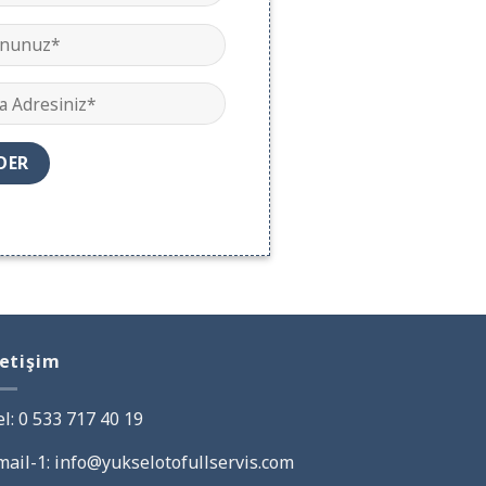
letişim
el:
0 533 717 40 19
mail-1: info@yukselotofullservis.com