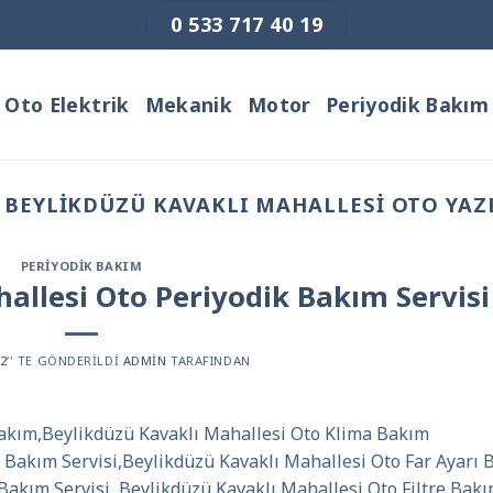
0 533 717 40 19
Oto Elektrik
Mekanik
Motor
Periyodik Bakım
:
BEYLIKDÜZÜ KAVAKLI MAHALLESI OTO YAZL
PERIYODIK BAKIM
allesi Oto Periyodik Bakım Servisi
22
’' TE GÖNDERILDI
ADMIN
TARAFINDAN
Bakım,Beylikdüzü Kavaklı Mahallesi Oto Klima Bakım
n Bakım Servisi,Beylikdüzü Kavaklı Mahallesi Oto Far Ayarı
Bakım Servisi, Beylikdüzü Kavaklı Mahallesi Oto Filtre Bak