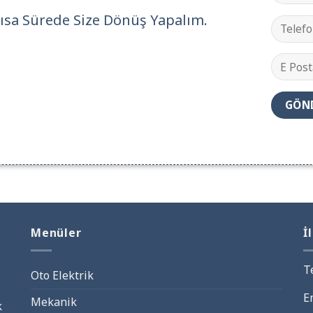
sa Sürede Size Dönüş Yapalım.
Menüler
İ
T
Oto Elektrik
E
Mekanik
k