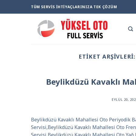
Skip
TÜM SERVIS İHTIYAÇLARINIZA TEK ÇÖZÜM
to
content
ETIKET ARŞIVLERI
Beylikdüzü Kavaklı Mah
EYLÜL 20, 20
Beylikdüzü Kavaklı Mahallesi Oto Periyodik 
Servisi,Beylikdüzü Kavaklı Mahallesi Oto Fre
Servisi,Beylikdüzü Kavaklı Mahallesi Oto Yağ 