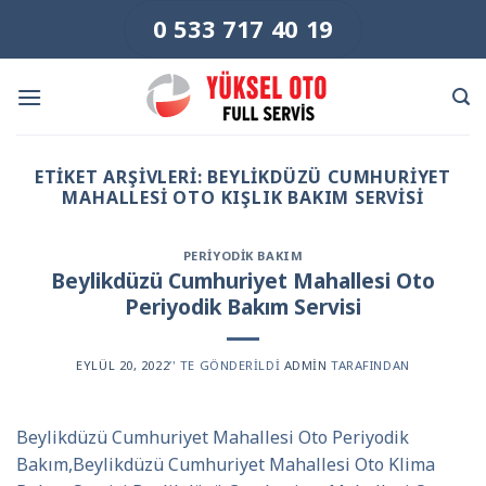
Skip
0 533 717 40 19
to
content
ETIKET ARŞIVLERI:
BEYLIKDÜZÜ CUMHURIYET
MAHALLESI OTO KIŞLIK BAKIM SERVISI
PERIYODIK BAKIM
Beylikdüzü Cumhuriyet Mahallesi Oto
Periyodik Bakım Servisi
EYLÜL 20, 2022
’' TE GÖNDERILDI
ADMIN
TARAFINDAN
Beylikdüzü Cumhuriyet Mahallesi Oto Periyodik
Bakım,Beylikdüzü Cumhuriyet Mahallesi Oto Klima