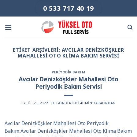
Skip
0 533 717 40 19
to
content
ETIKET ARŞIVLERI:
AVCILAR DENIZKÖŞKLER
MAHALLESI OTO KLIMA BAKIM SERVISI
PERIYODIK BAKIM
Avcılar Denizköşkler Mahallesi Oto
Periyodik Bakım Servisi
EYLÜL 20, 2022
’' TE GÖNDERILDI
ADMIN
TARAFINDAN
Avcılar Denizköşkler Mahallesi Oto Periyodik
Bakım,Avcılar Denizköşkler Mahallesi Oto Klima Bakım