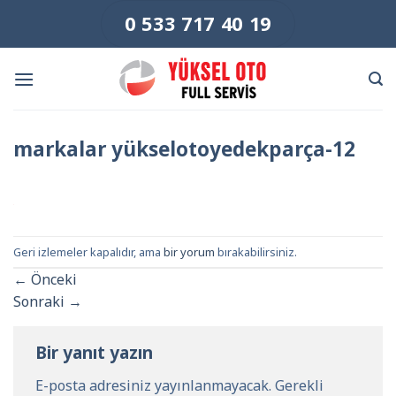
Skip
0 533 717 40 19
to
content
markalar yükselotoyedekparça-12
Geri izlemeler kapalıdır, ama
bir yorum
bırakabilirsiniz.
←
Önceki
Sonraki
→
Bir yanıt yazın
E-posta adresiniz yayınlanmayacak.
Gerekli