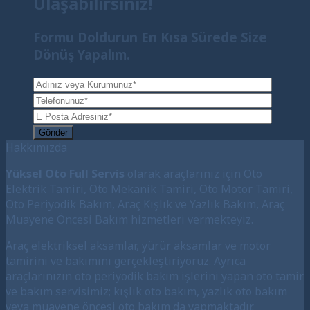
Ulaşabilirsiniz!
Formu Doldurun En Kısa Sürede Size
Dönüş Yapalım.
Hakkımızda
Yüksel Oto Full Servis
olarak araçlarınız için Oto
Elektrik Tamiri, Oto Mekanik Tamiri, Oto Motor Tamiri,
Oto Periyodik Bakım, Araç Kışlık ve Yazlık Bakım, Araç
Muayene Öncesi Bakım hizmetleri vermekteyiz.
Araç elektriksel aksamlar, yürür aksamlar ve motor
tamirini ve bakımını gerçekleştiriyoruz. Ayrıca
araçlarınızın oto periyodik bakım işlerini yapan oto tamir
ve bakım servisimiz; kışlık oto bakım, yazlık oto bakım
veya muayene öncesi oto bakım da yapmaktadır.