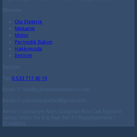
Menüler
Oto Elektrik
Mekanik
Motor
Periyodik Bakım
Hakkımızda
İletişim
İletişim
Tel:
0 533 717 40 19
Email-1: info@yukselotofullservis.com
Email-2: yukselotopetlas@gmail.com
Adres: Cumhuriyet Mah. Gürpınar Yolu Cad. Beykent
Sanayi Sitesi No: 8 İç Kapı No: 91 Büyükçekmece /
İSTANBUL