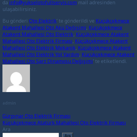
da
info@yukselotofullservis.com
mail adresinden
ulaşabilirsiniz.
Bu gönderi
Oto Elektrik
’ te gönderildi ve
Küçükçekmece
Atakent Mahallesi Oto Akü Değişimi
,
Küçükçekmece
Atakent Mahallesi Oto Elektrik
,
Küçükçekmece Atakent
Mahallesi Oto Elektrik Firması
,
Küçükçekmece Atakent
Mahallesi Oto Elektrik Mekanik
,
Küçükçekmece Atakent
Mahallesi Oto Elektrik Yol Yardım
,
Küçükçekmece Atakent
Mahallesi Oto Şarz Dinamosu Değişimi
’ te etiketlendi.
admin
Gürpınar Oto Elektrik Firması
Küçükçekmece Atatürk Mahallesi Oto Elektrik Firması
Ara
Ara