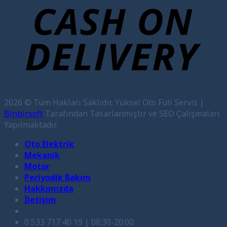
2026 © Tüm Hakları Saklıdır, Yüksel Oto Full Servis |
Binbirsoft
Tarafından Tasarlanmıştır ve SEO Çalışmaları
Yapılmaktadır.
Oto Elektrik
Mekanik
Motor
Periyodik Bakım
Hakkımızda
İletişim
0 533 717 40 19 | 08:30-20:00